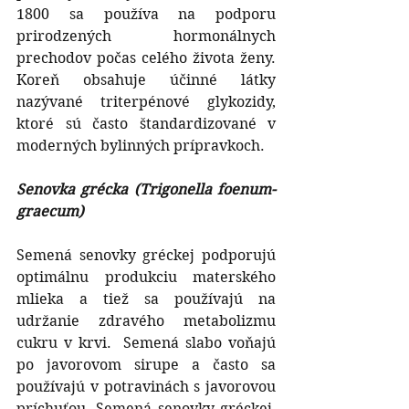
1800 sa používa na podporu 
prirodzených hormonálnych 
prechodov počas celého života ženy. 
Koreň obsahuje účinné látky 
nazývané triterpénové glykozidy, 
ktoré sú často štandardizované v 
moderných bylinných prípravkoch.
Senovka grécka (Trigonella foenum-
graecum)
Semená senovky gréckej podporujú 
optimálnu produkciu materského 
mlieka a tiež sa používajú na 
udržanie zdravého metabolizmu 
cukru v krvi.  Semená slabo voňajú 
po javorovom sirupe a často sa 
používajú v potravinách s javorovou 
príchuťou. Semená senovky gréckej, 