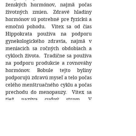
ženských hormónov, najmä počas 
životných zmien. Zdravé hladiny 
hormónov sú potrebné pre fyzickú a 
emočnú pohodu.  Vitex sa od čias 
Hippokrata používa na podporu 
gynekologického zdravia, najmä v 
meniacich sa ročných obdobiach a 
cykloch života.  Tradične sa používa 
na podporu produkcie a rovnováhy 
hormónov. Bobule tejto byliny 
podporujú zdravú myseľ a telo počas 
celého menštruačného cyklu a počas 
prechodu do menopauzy.  Vitex sa 
tiež nazýva cudný strom. V 
staroveku boli jeho listy rozhádzané 
pri nohách duchovenstva v snahe 
zachovať ich tak, ako to naznačuje 
názov rastliny!