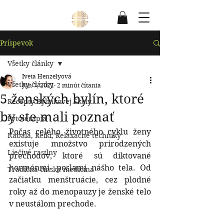
Príspevok
Všetky články
Iveta Henzelyová
Všetky články
Jun 7, 2021
2 minút čítania
5 ženských bylín, ktoré
Recepty Bylinkovej Školy
by ste mali poznať
Fytoterapia
Počas celého životného cyklu ženy 
Kabala, Reiki, Relaxačné techniky
existuje množstvo prirodzených 
Liečivé rastlny
prechodov, ktoré sú diktované 
hormónmi- poslami nášho tela. Od 
Tradičná čínska medicína
začiatku menštruácie, cez plodné 
roky až do menopauzy je ženské telo 
v neustálom prechode.