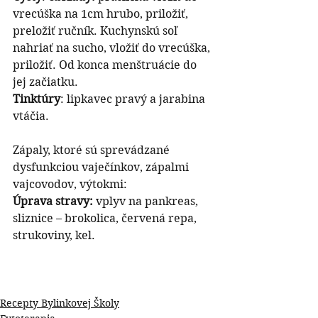
vrecúška na 1cm hrubo, priložiť, 
preložiť ručník. Kuchynskú soľ 
nahriať na sucho, vložiť do vrecúška, 
priložiť. Od konca menštruácie do 
jej začiatku.
Tinktúry
: lipkavec pravý a jarabina 
vtáčia.
Zápaly, ktoré sú sprevádzané 
dysfunkciou vaječínkov, zápalmi 
vajcovodov, výtokmi:
Úprava stravy: 
vplyv na pankreas, 
sliznice – brokolica, červená repa, 
strukoviny, kel.
Recepty Bylinkovej Školy