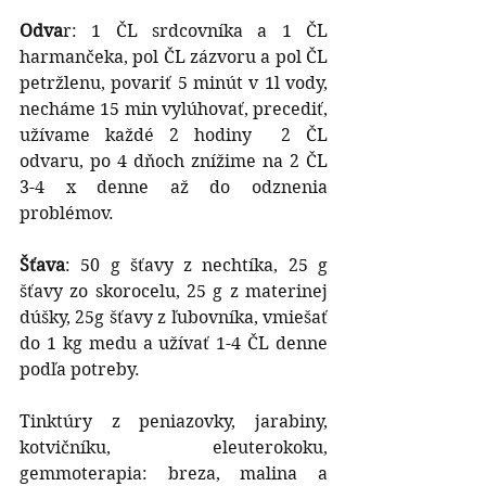
Odva
r: 1 ČL srdcovníka a 1 ČL 
harmančeka, pol ČL zázvoru a pol ČL 
petržlenu, povariť 5 minút v 1l vody, 
necháme 15 min vylúhovať, precediť, 
užívame každé 2 hodiny  2 ČL 
odvaru, po 4 dňoch znížime na 2 ČL 
3-4 x denne až do odznenia 
problémov.
Šťava
: 50 g šťavy z nechtíka, 25 g 
šťavy zo skorocelu, 25 g z materinej 
dúšky, 25g šťavy z ľubovníka, vmiešať 
do 1 kg medu a užívať 1-4 ČL denne 
podľa potreby.
Tinktúry z peniazovky, jarabiny, 
kotvičníku, eleuterokoku, 
gemmoterapia: breza, malina a 