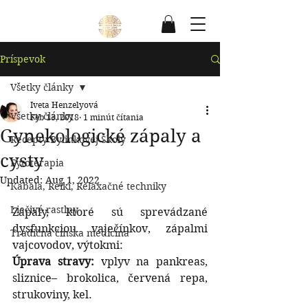
Príspevok
Všetky články
Iveta Henzelyová
Všetky články
Feb 13, 2018
1 minút čítania
Gynekologické zápaly a
Recepty Bylinkovej Školy
cysty
Fytoterapia
Updated:
Aug 1, 2022
Kabala, Reiki, Relaxačné techniky
Liečivé rastlny
Zápaly, ktoré sú sprevádzané 
dysfunkciou vaječínkov, zápalmi 
Tradičná čínska medicína
vajcovodov, výtokmi:
Úprava stravy:
 vplyv na pankreas, 
sliznice– brokolica, červená repa, 
strukoviny, kel.