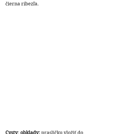
čierna ríbezľa.
Cysty
: 
obklady:
 prasličku vložiť do 