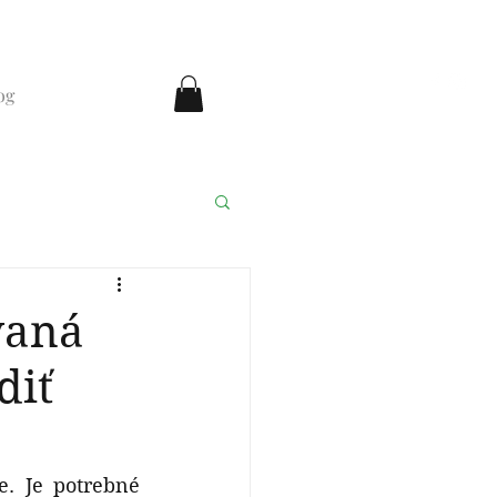
og
ka medicína
vaná
diť
. Je potrebné 