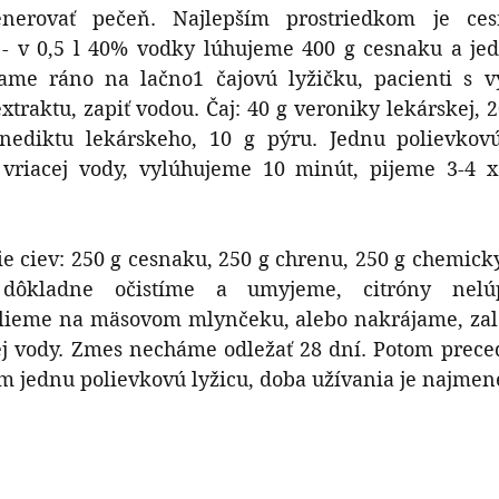
enerovať pečeň. Najlepším prostriedkom je ces
- v 0,5 l 40% vodky lúhujeme 400 g cesnaku a jed
vame ráno na lačno1 čajovú lyžičku, pacienti s v
xtraktu, zapiť vodou. Čaj: 40 g veroniky lekárskej, 20
ediktu lekárskeho, 10 g pýru. Jednu polievkovú
vriacej vody, vylúhujeme 10 minút, pijeme 3-4 
ie ciev: 250 g cesnaku, 250 g chrenu, 250 g chemick
o dôkladne očistíme a umyjeme, citróny nelú
lieme na mäsovom mlynčeku, alebo nakrájame, zale
j vody. Zmes necháme odležať 28 dní. Potom preced
m jednu polievkovú lyžicu, doba užívania je najmen