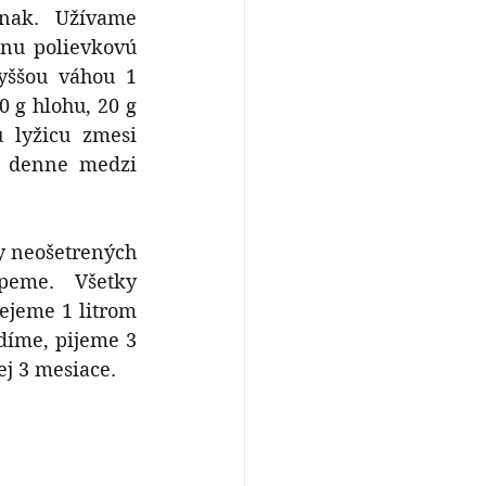
nak. Užívame 
nu polievkovú 
yššou váhou 1 
 g hlohu, 20 g 
 lyžicu zmesi 
x denne medzi 
y neošetrených 
peme. Všetky 
jeme 1 litrom 
íme, pijeme 3 
ej 3 mesiace.