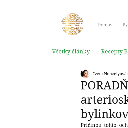
Domov
By
Všetky články
Recepty B
Iveta Henzelyová
Kabala, Reiki, Relaxačn
PORADŇA
arterios
bylinkov
Príčinou tohto oc