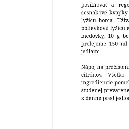
posilňovať a reg
cesnakové kvapky 
lyžicu horca. Uží
polievkovú lyžicu e
medovky, 10 g ben
prelejeme 150 ml 
jedlami.
Nápoj na prečisten
citrónov. Všetk
ingrediencie pome
studenej prevarene
x denne pred jedlo