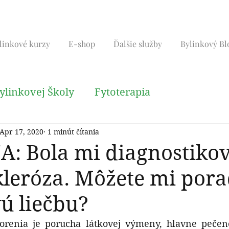
linkové kurzy
E-shop
Ďalšie služby
Bylinkový Bl
ylinkovej Školy
Fytoterapia
Apr 17, 2020
1 minút čítania
é techniky
Liečivé rastlny
Tradičná číns
: Bola mi diagnostiko
kleróza. Môžete mi pora
ú liečbu?
horenia je porucha látkovej výmeny, hlavne pečene