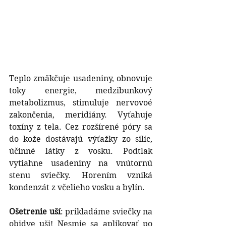
Teplo zmäkčuje usadeniny, obnovuje 
toky energie, medzibunkový 
metabolizmus, stimuluje nervovoé 
zakončenia, meridiány. Vyťahuje 
toxíny z tela. Cez rozšírené póry sa 
do kože dostávajú výťažky zo silíc, 
účinné látky z vosku. Podtlak 
vytiahne usadeniny na vnútornú 
stenu sviečky. Horením vzniká 
kondenzát z včelieho vosku a bylín.
Ošetrenie uší
: prikladáme sviečky na 
obidve uši! Nesmie sa aplikovať po 