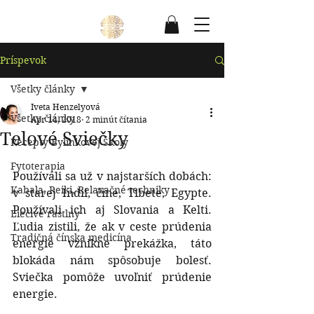
Príspevok
Všetky články
Iveta Henzelyová
Všetky články
Apr 14, 2018
2 minút čítania
Telové Sviečky
Recepty Bylinkovej Školy
Fytoterapia
Používali sa už v najstarších dobách: 
Kabala, Reiki, Relaxačné techniky
v starej Indii, číne, Tibete, Egypte. 
Používali ich aj Slovania a Kelti. 
Liečivé rastlny
Ľudia zistili, že ak v ceste prúdenia 
Tradičná čínska medicína
energie vznikne prekážka, táto 
blokáda nám spôsobuje bolesť. 
Sviečka pomôže uvoľniť prúdenie 
energie.