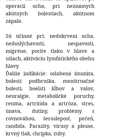
operácii ucha, pri neznámych 
akútnych bolestiach, akútnom 
zápale.
Sú účinné pri: nedokrvení ucha, 
nedoslýchavosti, nespavosti, 
migréne, pocite tlaku v hlave a 
ušiach, aktiváciu lymfatického obehu 
hlavy.
Ďalšie indikácie: oslabená imunita, 
bolesti podbruška, menštruačné 
bolesti, boelsti kĺbov a valov, 
neuralgie, metabolické poruchy, 
reuma, artritída a artróza, stres, 
únava, dutiny, problémy s 
rovnováhou, šerosleposť, pečeň, 
candida. Parazity, vírusy a plesne, 
krvný tlak, chrípka, zuby.