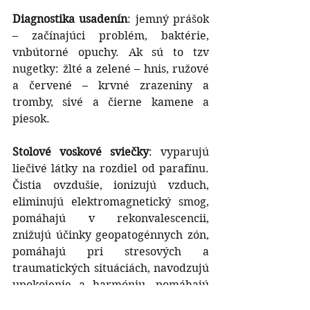
Diagnostika usadenín
: jemný prášok 
– začínajúci problém, baktérie, 
vnbútorné opuchy. Ak sú to tzv 
nugetky: žlté a zelené – hnis, ružové 
a červené – krvné zrazeniny a 
tromby, sivé a čierne kamene a 
piesok.
Stolové voskové sviečky
: vyparujú 
liečivé látky na rozdiel od parafínu. 
Čistia ovzdušie, ionizujú vzduch, 
eliminujú elektromagnetický smog, 
pomáhajú v rekonvalescencii, 
znižujú účinky geopatogénnych zón, 
pomáhajú pri stresových a 
traumatických situáciách, navodzujú 
upokojenie a harmóniu, pomáhajú 
koncentrovať sa, pred spánkom– 