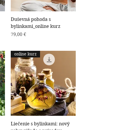
Rýchle zobrazenie
Duševná pohoda s
bylinkami_online kurz
Cena
79,00 €
online kurz
Rýchle zobrazenie
Liečenie s bylinkami: nový