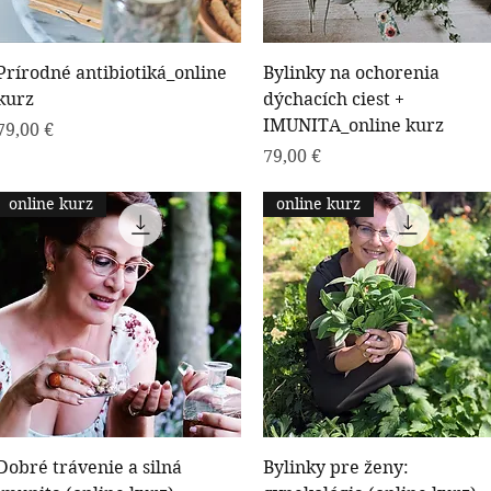
Rýchle zobrazenie
Rýchle zobrazenie
Prírodné antibiotiká_online
Bylinky na ochorenia
kurz
dýchacích ciest +
IMUNITA_online kurz
Cena
79,00 €
Cena
79,00 €
online kurz
online kurz
Rýchle zobrazenie
Rýchle zobrazenie
Dobré trávenie a silná
Bylinky pre ženy: