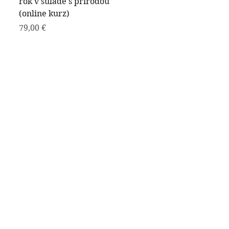
rok v súlade s prírodou
(online kurz)
Cena
79,00 €