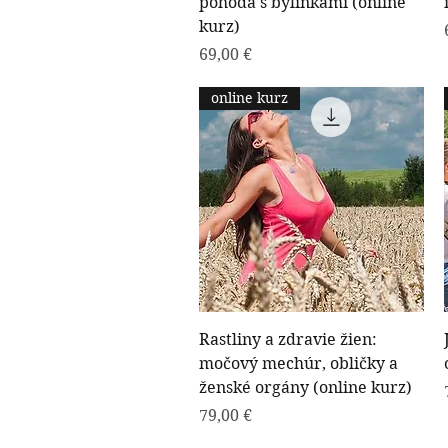
pohoda s bylinkami (online
kurz)
Cena
69,00 €
online kurz
Rýchle zobrazenie
Rastliny a zdravie žien:
močový mechúr, obličky a
ženské orgány (online kurz)
Cena
79,00 €