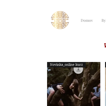
Domov
By
V
Novinka_online kurz