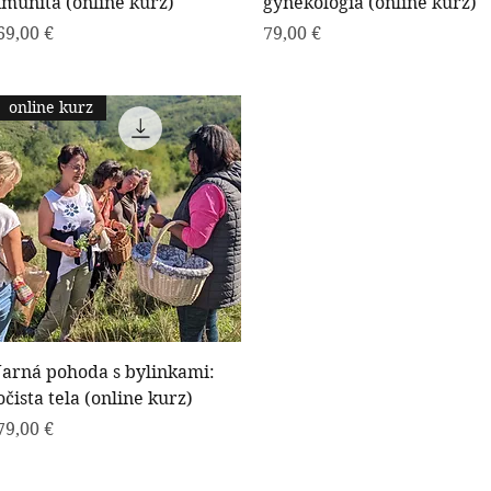
imunita (online kurz)
gynekológia (online kurz)
Cena
Cena
69,00 €
79,00 €
online kurz
Rýchle zobrazenie
Jarná pohoda s bylinkami:
očista tela (online kurz)
Cena
79,00 €