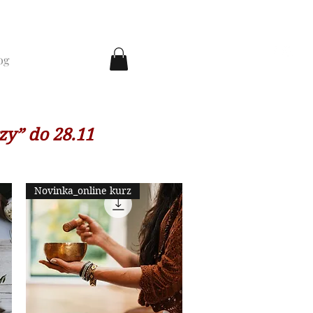
og
zy” do 28.11
Novinka_online kurz