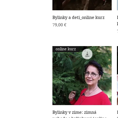
Rýchle zobrazenie
Bylinky a deti_online kurz
Cena
79,00 €
online kurz
Rýchle zobrazenie
Bylinky v zime: zimná