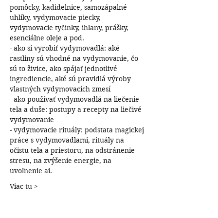
pomôcky, kadidelnice, samozápalné 
uhlíky, vydymovacie piecky, 
vydymovacie tyčinky, ihlany, prášky, 
esenciálne oleje a pod.
- ako si vyrobiť vydymovadlá: aké 
rastliny sú vhodné na vydymovanie, čo 
sú to živice, ako spájať jednotlivé 
ingrediencie, aké sú pravidlá výroby 
vlastných vydymovacích zmesí
- ako používať vydymovadlá na liečenie 
tela a duše: postupy a recepty na liečivé 
vydymovanie
- vydymovacie rituály: podstata magickej 
práce s vydymovadlami, rituály na 
očistu tela a priestoru, na odstránenie 
stresu, na zvýšenie energie, na 
uvoľnenie ai.
Viac tu >
Vstupenky