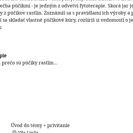
ečba púčikmi - je jedným z odvetví fytoterapie. Skorá jar je 
 z púčikov rastlín. Zoznámiš sa s pravidlami ich výroby a 
sa skladať vlastné púčikové kúry, rozšíriš si vedomosti o j
.
pie
 prečo sú púčiky rastlín…
Úvod do témy + privítanie
Vila Linda