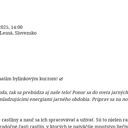
 2025, 14:00
 Lesná, Slovensko
s našim bylinkovým kurzom! 🌿
a, tak sa prebúdza aj naše telo! Ponor sa do sveta jarných 
omladzujúcimi energiami jarného obdobia. Priprav sa na no
 rastliny a nauč sa ich spracovávať a užívať. Sú to nielen ras
odočné časti rastlín, v ktorých je najväčšie množstvo liečivý