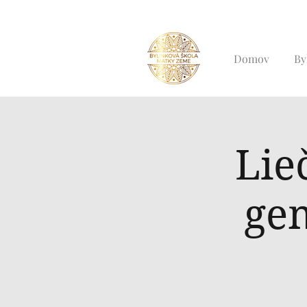
Domov
By
Lie
ge