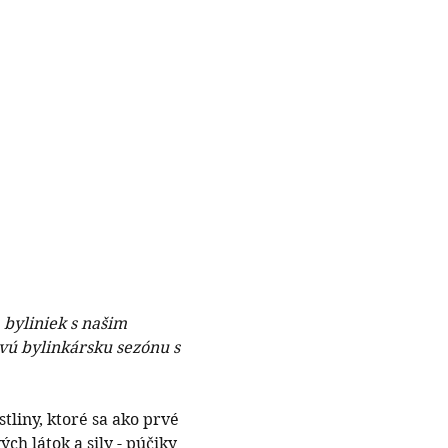
byliniek s našim  
vú bylinkársku sezónu s 
tliny, ktoré sa ako prvé 
ch látok a sily - púčiky 