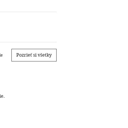
Pozrieť si všetky
le
ie.