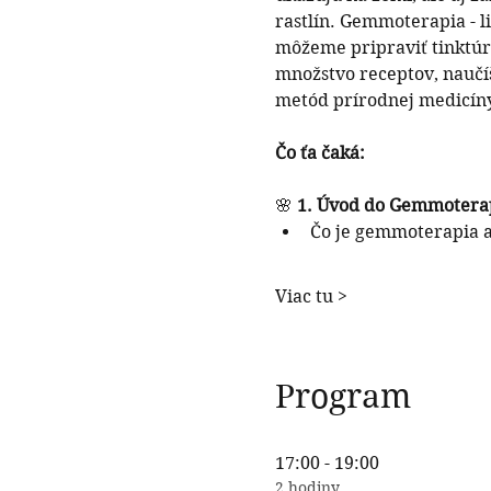
rastlín. Gemmoterapia - li
môžeme pripraviť tinktúry
množstvo receptov, naučíš 
metód prírodnej medicíny
Čo ťa čaká:
🌸 
1. Úvod do Gemmotera
Čo je gemmoterapia a
Viac tu >
Program
17:00 - 19:00
2 hodiny