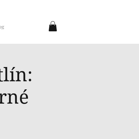
og
lín:
rné