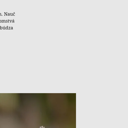
n. Nauč
jomstvá
ebúdza