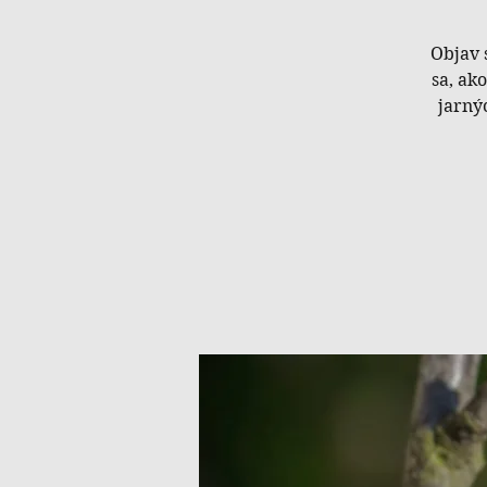
Objav 
sa, ak
jarný