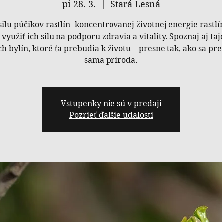
pi 28. 3.
  |  
Stará Lesná
silu púčikov rastlín- koncentrovanej životnej energie rastlí
o využiť ich silu na podporu zdravia a vitality. Spoznaj aj ta
ch bylín, ktoré ťa prebudia k životu – presne tak, ako sa pr
sama príroda.
Vstupenky nie sú v predaji
Pozrieť ďalšie udalosti