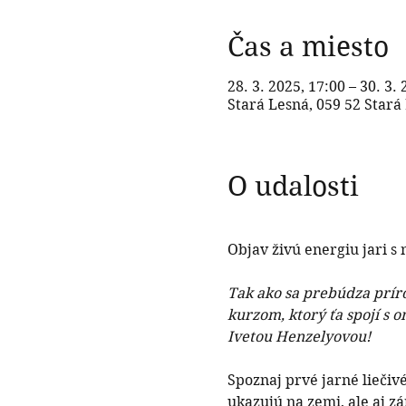
Čas a miesto
28. 3. 2025, 17:00 – 30. 3.
Stará Lesná, 059 52 Stará
O udalosti
Objav živú energiu jari 
Tak ako sa prebúdza prírod
kurzom, ktorý ťa spojí s 
Ivetou Henzelyovou! 
Spoznaj prvé jarné liečivé
ukazujú na zemi, ale aj zár