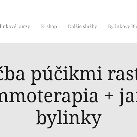
linkové kurzy
E-shop
Ďalšie služby
Bylinkový Bl
čba púčikmi rast
mmoterapia + ja
bylinky