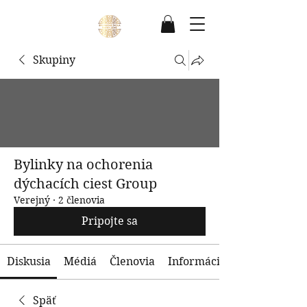
Skupiny
Bylinky na ochorenia
dýchacích ciest Group
Verejný
·
2 členovia
Pripojte sa
Diskusia
Médiá
Členovia
Informácie
Späť