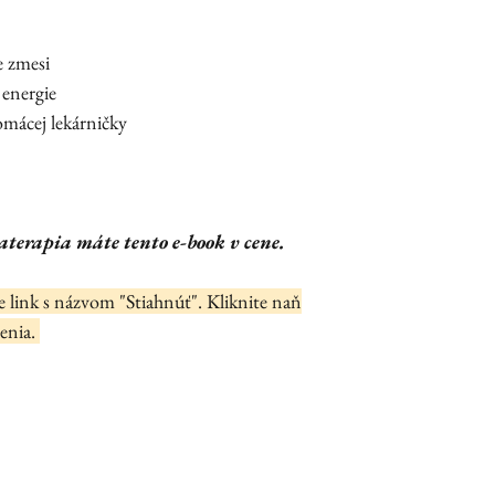
 zmesi
 energie
omácej lekárničky
terapia máte tento e-book v cene.
 link s názvom "Stiahnúť". Kliknite naň
denia.
©2025 by Bylinková Škola Matky Zeme. Všetky práva vyhrade