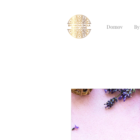
Domov
By