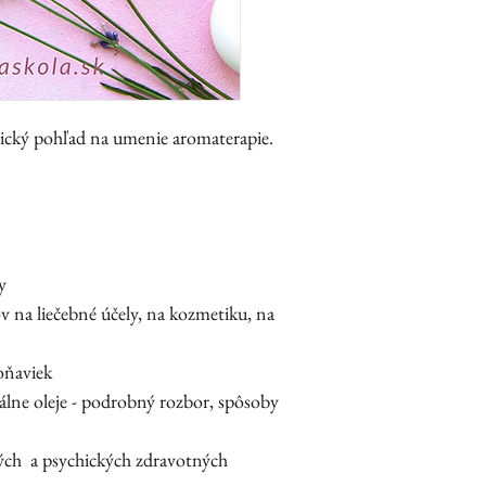
tický pohľad na umenie aromaterapie.
y
v na liečebné účely, na kozmetiku, na
oňaviek
iálne oleje - podrobný rozbor, spôsoby
ých a psychických zdravotných