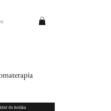
og
omaterapia
idať do košíka