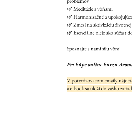
problémov
🌿 Meditácie s vôňami
🌿 Harmonizáčné a upokojujúce
🌿 Zmesi na aktivizáciu životnej
🌿 Esenciálne oleje ako súčasť d
Spoznajte s nami silu vôní!
Pri kúpe online kurzu Aroma
V potvrdzovacom emaily nájdete
a e-book sa uloží do vášho zaria