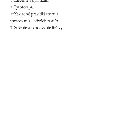
✨Fytoterapia
✨Základné pravidlá zberu a
spracovania liečivých rastlín
✨Sušenie a skladovanie liečivých
rastlín
✨Rastlinné liekové formy
✨Príprava na bylinkovú sezónu
✨Kolobeh roka
✨Čo robí bylinkár v zime
✨Semená
✨Začiatok bylinkovej sezóny
✨Púčiky
✨Kôra
Počet strán