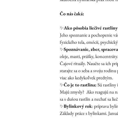
Čo nás čaká:
✨
Ako pôsobia liečivé rastliny
Jeho spoznanie a pochopenie vá
fyzického tela, emócii, psychický
✨
Spoznávanie, zber, spracovan
oleje, masti, prášky, koncentrát
Čajové rituály. Naučte sa ich pri
starajte sa o seba a svoju rodinu
viac ako kedykoľvek predtým.
✨
Čo je to rastlina:
Sú rastliny
Majú zmysly? Ako reagujú na naš
sa s dušou rastlín a nechať sa lie
✨
Bylinkový rok
: príprava byl
Základy práce s bylinkami. Január