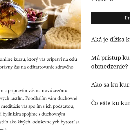
Pr
Aká je dĺžka 
Záznam živého vysie
Má prístup ku
hovoreného slova.
line kurzu, ktorý vás pripraví na celú
správny čas na odštartovanie zdravého
obmedzenie?
Nie! Prístup ku ku
Ako sa ku ku
Môžeš si ho aj stiah
m a pripravím vás na novú sezónu
Po kúpe kurzu ti dô
ečivých rastlín. Poodhalím vám duchovné
Čo ešte ku ku
kurz spustíš cez on
 meditácie vás spojím s ich podstatou,
sti bylinkára spojíme s duchovným
Dostaneš detailnú p
tlín ako živých, oduševnelých bytostí sa
bude sprevádzať.
edá.