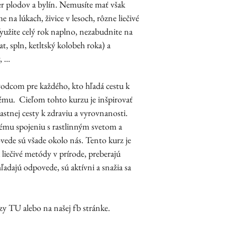
er plodov a bylín. Nemusíte mať však
 na lúkach, živice v lesoch, rôzne liečivé
. Využite celý rok naplno, nezabudnite na
, spln, ketltský kolobeh roka) a
 ...
vodcom pre každého, kto hľadá cestu k
mému. Cieľom tohto kurzu je inšpirovať
vlastnej cesty k zdraviu a vyrovnanosti.
mu spojeniu s rastlinným svetom a
vede sú všade okolo nás. Tento kurz je
ú liečivé metódy v prírode, preberajú
ľadajú odpovede, sú aktívni a snažia sa
rzy TU alebo na našej fb stránke.