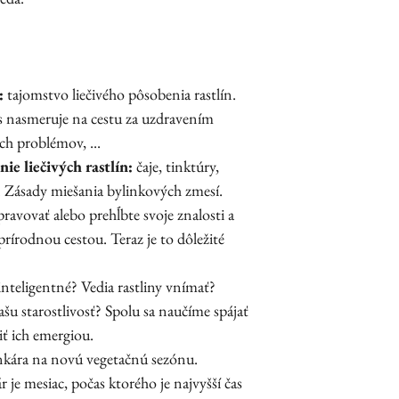
:
tajomstvo liečivého pôsobenia rastlín.
s nasmeruje na cestu za uzdravením
ch problémov, ...
ie liečivých rastlín:
čaje, tinktúry,
y. Zásady miešania bylinkových zmesí.
pravovať alebo prehĺbte svoje znalosti a
 prírodnou cestou. Teraz je to dôležité
 inteligentné? Vedia rastliny vnímať?
u starostlivosť? Spolu sa naučíme spájať
čiť ich emergiou.
inkára na novú vegetačnú sezónu.
 je mesiac, počas ktorého je najvyšší čas