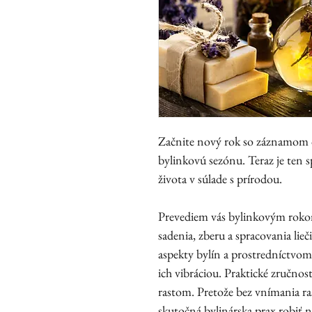
Začnite nový rok so záznamom on
bylinkovú sezónu. Teraz je ten 
života v súlade s prírodou.
Prevediem vás bylinkovým roko
sadenia, zberu a spracovania li
aspekty bylín a prostredníctvom
ich vibráciou. Praktické zručno
rastom. Pretože bez vnímania ras
skutočná bylinárska prax robiť n