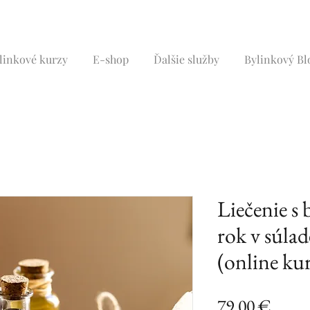
linkové kurzy
E-shop
Ďalšie služby
Bylinkový Bl
Liečenie s
rok v súlad
(online ku
Price
79,00 €