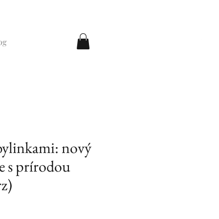
og
 bylinkami: nový
e s prírodou
rz)