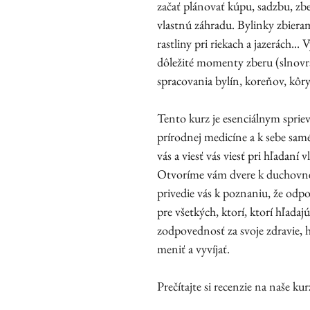
začať plánovať kúpu, sadzbu, zb
vlastnú záhradu. Bylinky zbierame
rastliny pri riekach a jazerách..
dôležité momenty zberu (slnovrat
spracovania bylín, koreňov, kôry,
Tento kurz je esenciálnym sprie
prírodnej medicíne a k sebe sa
vás a viesť vás viesť pri hľadaní 
Otvoríme vám dvere k duchovné
privedie vás k poznaniu, že odpo
pre všetkých, ktorí, ktorí hľadaj
zodpovednosť za svoje zdravie, h
meniť a vyvíjať.
Prečítajte si recenzie na naše ku