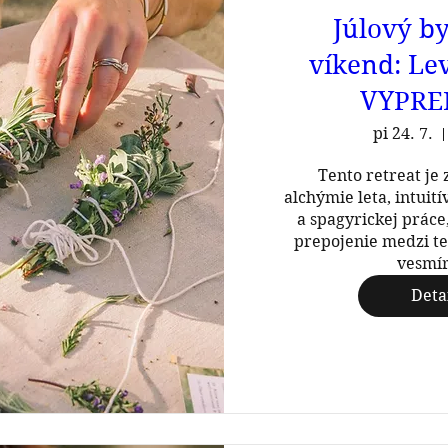
Júlový b
víkend: Le
VYPRE
pi 24. 7.
Tento retreat je 
alchýmie leta, intuití
a spagyrickej práce,
prepojenie medzi teb
vesmí
Deta