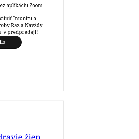
cez aplikáciu Zoom
ilniť Imunitu a 
oby Raz a Navždy

  v predpredaji!
ils
dravie žien