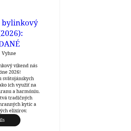
 bylinkový
(2026):
DANÉ
Vyhne
nkový víkend nás 
óne 2026! 

 svätojánskych 
ako ich využiť na 
ranu a harmóniu. 
tvá tradičných 
hranných kytíc a 
ých elixírov.
ils