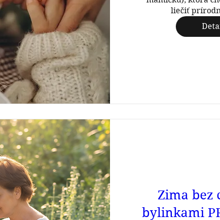
liečiť prírod
Deta
Zima bez 
bylinkami 