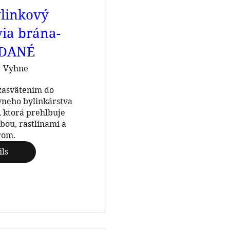
ylinkový
via brána-
DANÉ
Vyhne
zasvätením do 
vneho bylinkárstva 
 ktorá prehlbuje 
ou, rastlinami a 
rom.
ils