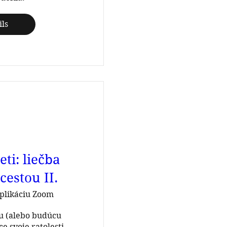
ils
eti: liečba
cestou II.
plikáciu Zoom
 (alebo budúcu 
 svoje ratolesti 