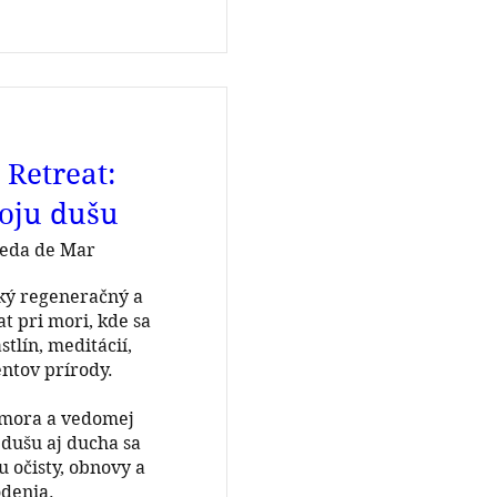
 Retreat:
oju dušu
neda de Mar
ý regeneračný a 
 pri mori, kde sa 
stlín, meditácií, 
ntov prírody.

, dušu aj ducha sa 
očisty, obnovy a 
denia.
