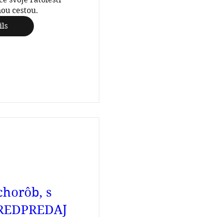
nou cestou.
ils
chorôb, s
PREDPREDAJ