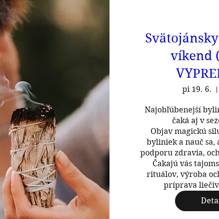
Svätojánsky
víkend 
VYPRE
pi 19. 6.
Najobľúbenejší byli
čaká aj v sez
Objav magickú silu
byliniek a nauč sa, 
podporu zdravia, och
Čakajú vás tajoms
rituálov, výroba oc
príprava liečiv
Deta