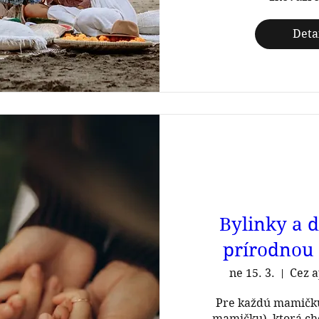
Deta
Bylinky a d
prírodnou 
ne 15. 3.
Cez a
Pre každú mamičku
mamičku), ktorá chce