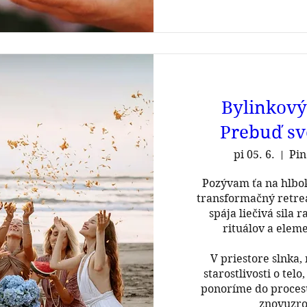
Bylinkový
Prebuď sv
pi 05. 6.
Pi
Pozývam ťa na hlbok
transformačný retreat
spája liečivá sila ra
rituálov a eleme
 V priestore slnka, mora a vedomej 
starostlivosti o telo
ponoríme do procesu 
znovuzro