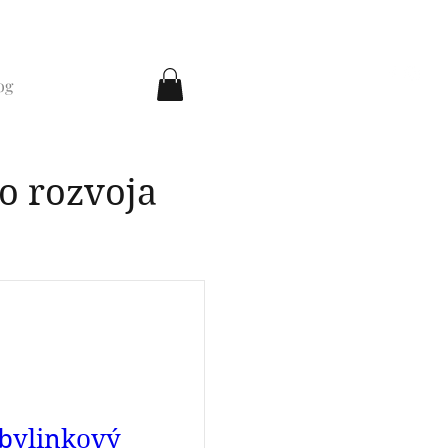
og
o rozvoja
bylinkový