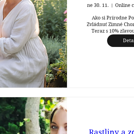
ne 30. 11.
Online 
Ako si Prírodne Pos
Zvládnuť Zimné Chor
Teraz s 10% zľavou
Deta
Rastliny a z