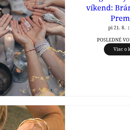
víkend: Brá
Prem
pi 21. 8.
POSLEDNÉ VO
Viac o 