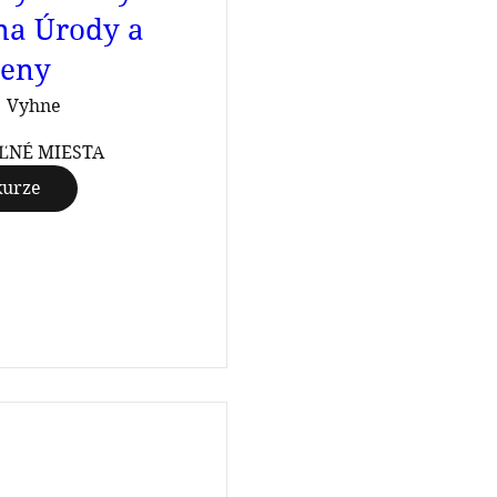
na Úrody a
eny
Vyhne
ĽNÉ MIESTA
kurze