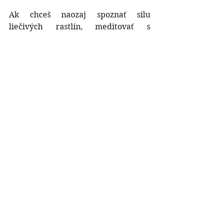
Ak chceš naozaj spoznať silu 
liečivých rastlín, meditovať s 
bylinkami a nájsť cestu k svojej 
najlepšej verzii, zaži môj bylinkový 
kurz v Tatrách. Teším sa na tento 
duchovný kurz v nádhernej prírode. 
Duša rastlín: intuitívne 
bylinárstvo, vydymovanie a 
meditácie (prezenčný kurz)
30. novembra 2024 o 
Stará 
17:00 – 1. decembra 
Lesná
2024 o 14:00