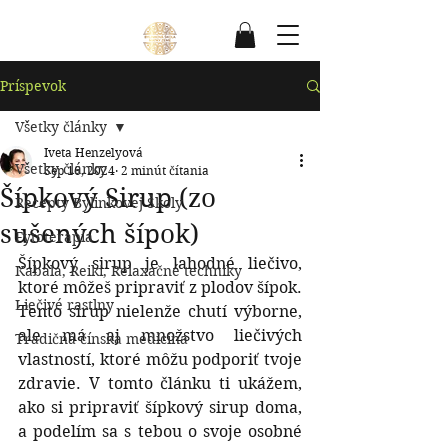
Príspevok
Všetky články
Iveta Henzelyová
Všetky články
Sep 16, 2024
2 minút čítania
Šípkový Sirup (zo
Recepty Bylinkovej Školy
sušených šípok)
Fytoterapia
Šípkový sirup je lahodné liečivo, 
Kabala, Reiki, Relaxačné techniky
ktoré môžeš pripraviť z plodov šípok. 
Liečivé rastlny
Tento sirup nielenže chutí výborne, 
ale má aj množstvo liečivých 
Tradičná čínska medicína
vlastností, ktoré môžu podporiť tvoje 
zdravie. V tomto článku ti ukážem, 
ako si pripraviť šípkový sirup doma, 
a podelím sa s tebou o svoje osobné 