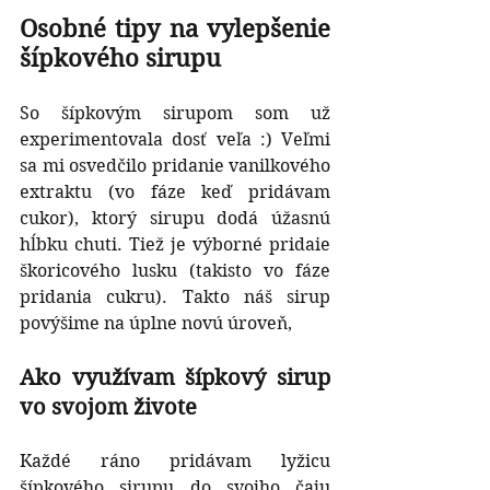
Osobné tipy na vylepšenie 
šípkového sirupu
So šípkovým sirupom som už 
experimentovala dosť veľa :) Veľmi 
sa mi osvedčilo pridanie vanilkového 
extraktu (vo fáze keď pridávam 
cukor), ktorý sirupu dodá úžasnú 
hĺbku chuti. Tiež je výborné pridaie 
škoricového lusku (takisto vo fáze 
pridania cukru). Takto náš sirup 
povýšime na úplne novú úroveň,
Ako využívam šípkový sirup 
vo svojom živote
Každé ráno pridávam lyžicu 
šípkového sirupu do svojho čaju 