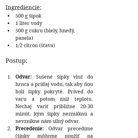
Ingrediencie:
500 g šípok
1 liter vody
500 g cukru (biely, hnedý, 
panela)
1/2 citrón (šťava)
Postup:
Odvar:
 Sušené šípky vlož do 
hrnca a pridaj vodu, tak aby ňou 
boli šípky pokryté. Priveď do 
varu a potom zníž teplotu. 
Nechaj variť približne 20-30 
minút, kým šípky nezmäknú a 
nevznikne nám silný odvar.
Precedenie:
 Odvar precedíme 
(šipky môžeme použiť na 