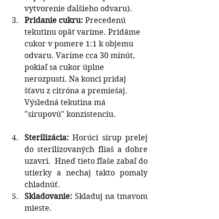
vytvorenie ďalšieho odvaru). 
Pridanie cukru:
 Precedenú 
tekutinu opäť varíme. Pridáme 
cukor v pomere 1:1 k objemu 
odvaru. Varíme cca 30 minút, 
pokiaľ sa cukor úplne 
nerozpustí. Na konci pridaj 
šťavu z citróna a premiešaj. 
Výsledná tekutina má 
"sirupovú" konzistenciu. 
Sterilizácia:
 Horúci sirup prelej 
do sterilizovaných fliaš a dobre 
uzavri.  Hneď tieto fľaše zabaľ do 
utierky a nechaj takto pomaly 
chladnúť. 
Skladovanie:
 Skladuj na tmavom 
mieste.