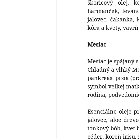
škoricový olej, 
harmanček, levand
jalovec, čakanka, 
kôra a kvety, vavrí
Mesiac
Mesiac je spájaný 
Chladný a vlhký Me
pankreas, prsia (prs
symbol veľkej matk
rodina, podvedomi
Esenciálne oleje p
jalovec, aloe dre
tonkový bôb, kvet b
céder, koreň irisu,