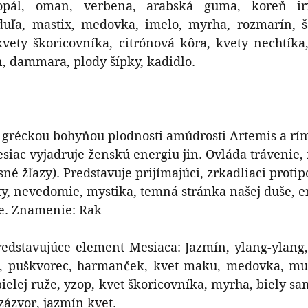
kopál, oman, verbena, arabská guma, koreň iris
uľa, mastix, medovka, imelo, myrha, rozmarín, ša
kvety škoricovníka, citrónová kôra, kvety nechtíka
n, dammara, plody šípky, kadidlo.
s gréckou bohyňou plodnosti amúdrosti Artemis a rí
siac vyjadruje ženskú energiu jin. Ovláda trávenie,
né žľazy). Predstavuje prijímajúci, zrkadliaci protipó
y, nevedomie, mystika, temná stránka našej duše, e
e. Znamenie: Rak
redstavujúce element Mesiaca: Jazmín, ylang-ylang,
vo, puškvorec, harmanček, kvet maku, medovka, muš
ielej ruže, yzop, kvet škoricovníka, myrha, biely sant
 zázvor, jazmín kvet.