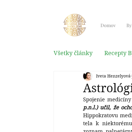
Domov
By
Všetky články
Recepty B
Iveta Henzelyová
Kabala, Reiki, Relaxačn
Astrológ
Spojenie medicíny 
p.n.l.) učil, že o
Hippokratovu medic
tela k niektorému
zoznam palnetárny