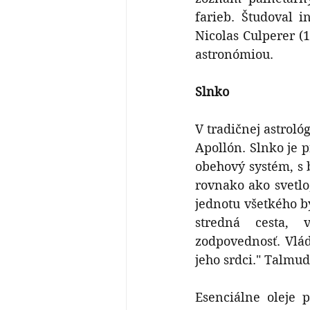
farieb. Študoval i
Nicolas Culperer (1
astronómiou.
Slnko
V tradičnej astroló
Apollón. Slnko je p
obehový systém, s 
rovnako ako svetlo,
jednotu všetkého by
stredná cesta, vi
zodpovednosť. Vlád
jeho srdci." Talmud
Esenciálne oleje 