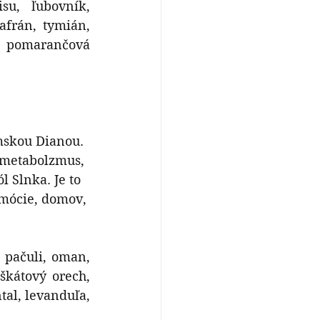
u, ľubovník, 
frán, tymián, 
, pomarančová 
mskou Dianou. 
 metabolzmus, 
l Slnka. Je to 
mócie, domov, 
 pačuli, oman, 
kátový orech, 
al, levanduľa, 