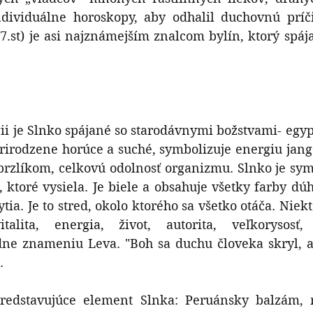
ndividuálne horoskopy, aby odhalil duchovnú príči
7.st) je asi najznámejším znalcom bylín, ktorý spájal
gii je Slnko spájané so starodávnymi božstvami- egyp
rirodzene horúce a suché, symbolizuje energiu jang.
brzlíkom, celkovú odolnosť organizmu. Slnko je sym
 ktoré vysiela. Je biele a obsahuje všetky farby dúh
tia. Je to stred, okolo ktorého sa všetko otáča. Niekt
talita, energia, život, autorita, veľkorysosť,
ne znameniu Leva. "Boh sa duchu človeka skryl, ale
. 
predstavujúce element Slnka: Peruánsky balzám, 