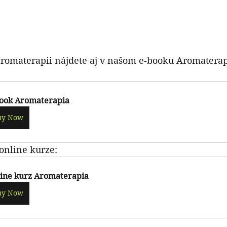
a aromaterapii nájdete aj v našom e-booku Aromatera
ook Aromaterapia
uy Now
online kurze:
ine kurz Aromaterapia
uy Now