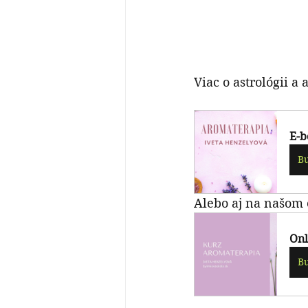
Viac o astrológii 
E-b
B
Alebo aj na našom 
Onl
B