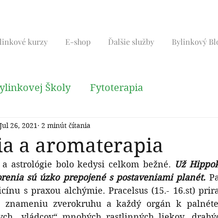
linkové kurzy
E-shop
Ďalšie služby
Bylinkový Bl
ylinkovej Školy
Fytoterapia
Jul 26, 2021
2 minút čítania
é techniky
Liečivé rastlny
Tradičná číns
ia a aromaterapia
a astrológie bolo kedysi celkom bežné. 
Už Hippok
chorenia sú úzko prepojené s postaveniami planét. 
Pa
ínu s praxou alchýmie. Pracelsus (15.- 16.st) prira
 znameniu zverokruhu a každý orgán k palnéte. 
ch „vládcov“ mnohých rastlinných liekov, drahý