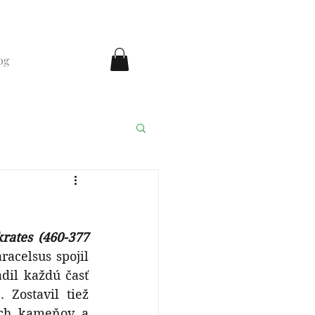
og
ka medicína
rates (460-377 
racelsus spojil 
dil každú časť 
Zostavil tiež 
ch kameňov a 