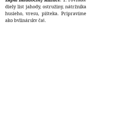
diely list jahody, ostružiny, nátržníka 
husieho, vresu, pišteka. Pripravíme 
ako bylinársky čaj.
2. 35 g ľubovníka, 25 g rebríček, 25 g 
stavikrv váčí, 25 g nechtík. 
pripravíme ako bežný bylinársky 
čaj.
3. 20 g ľubovníka, 20 g harmančeka, 
20 g medovky, 10 g mäty piepronej, 
nie pri vredoch!, 10 g podrvený 
fenikel. Pripravíme ako bežný 
bylinásky čaj.
4. 35 g slez lesný, 20 g harmanček, 20 
g divozel veľkokvetý, 10 g nechtík, 10 
g pištek.