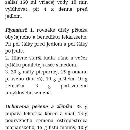
zaliať 150 ml vriacej vody, 10 min 
vylúhovať, piť 4 x denne pred 
jedlom.
Plynatosť
: 1. rovnaké diely pišteka 
obyčajného a benediktu lekárskeho. 
Piť pol šálky pred jedlom a pol šálky 
po jedle.
2. Hlavne starší ľudia- ráno a večer 
lyžičku pomletej rasce s medom.
3. 20 g mäty piepornej, 15 g omanu 
pravého (koreň), 10 g pišteka, 10 g 
rebríčka, 3 g podrveného 
fenyklového semena.
Ochorenia pečene a žlčníka
: 35 g 
púpava lekárska koreň a vňať, 15 g 
podrveného semena ostropestreca 
mariánskeho, 15 g listu maliny, 10 g 