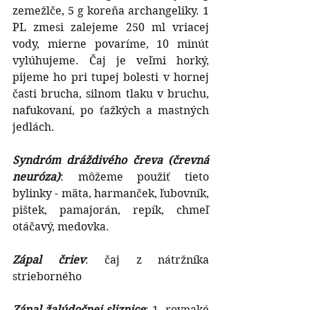
zemežlče, 5 g koreňa archangeliky. 1 
PL zmesi zalejeme 250 ml vriacej 
vody, mierne povaríme, 10 minút 
vylúhujeme. Čaj je veľmi horký, 
pijeme ho pri tupej bolesti v hornej 
časti brucha, silnom tlaku v bruchu, 
nafukovaní, po ťažkých a mastných 
jedlách.
Syndróm dráždivého čreva (črevná 
neuróza)
: môžeme použiť tieto 
bylinky - mäta, harmanček, ľubovník, 
pištek, pamajorán, repík, chmeľ 
otáčavý, medovka.
Zápal čriev
: čaj z nátržníka 
strieborného
Zápal žalúdočnej sliznice
: 1. rovnaké 