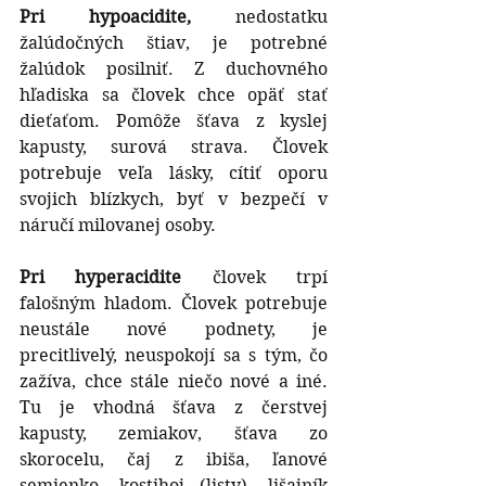
Pri hypoacidite, 
nedostatku 
žalúdočných štiav, je potrebné 
žalúdok posilniť. Z duchovného 
hľadiska sa človek chce opäť stať 
dieťaťom. Pomôže šťava z kyslej 
kapusty, surová strava. Človek 
potrebuje veľa lásky, cítiť oporu 
svojich blízkych, byť v bezpečí v 
náručí milovanej osoby.
Pri hyperacidite
 človek trpí  
falošným hladom. Človek potrebuje 
neustále nové podnety, je 
precitlivelý, neuspokojí sa s tým, čo 
zažíva, chce stále niečo nové a iné. 
Tu je vhodná šťava z čerstvej 
kapusty, zemiakov, šťava zo 
skorocelu, čaj z ibiša, ľanové 
semienko, kostihoj (listy), lišajník 