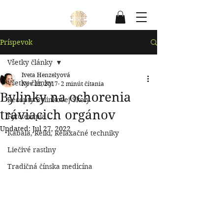
Príspevok
Všetky články
Iveta Henzelyová
Všetky články
Nov 22, 2017
2 minút čítania
Bylinky na ochorenia
Recepty Bylinkovej Školy
tráviacich orgánov
Fytoterapia
Updated:
Jul 27, 2022
Kabala, Reiki, Relaxačné techniky
Liečivé rastlny
Tradičná čínska medicína