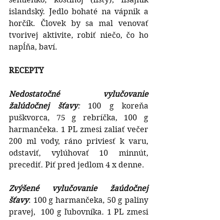
islandský. Jedlo bohaté na vápnik a 
horčík. Človek by sa mal venovať 
tvorivej aktivite, robiť niečo, čo ho 
napĺňa, baví.
RECEPTY
Nedostatočné vylučovanie 
žalúdočnej šťavy
:
 100 g koreňa 
puškvorca, 75 g rebríčka, 100 g 
harmančeka. 1 PL zmesi zaliať večer 
200 ml vody, ráno priviesť k varu, 
odstaviť, vylúhovať 10 minnút, 
precediť. Piť pred jedlom 4 x denne.
Zvýšené vylučovanie žaúdočnej 
šťavy
: 100 g harmančeka, 50 g paliny 
pravej,  100 g ľubovníka. 1 PL zmesi 