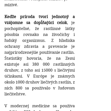
mizivé.
Keďže príroda tvorí jednotný a 
vzájomne sa dopĺňajúci celok
, je 
pochopiteľné, že rastlinné látky 
pôsobia rovnako na živočíchy i 
ľudský organizmus. Z hľadiska 
ochrany zdravia a prevencie je 
najprirodzenejšie používanie rastlín. 
Štatistiky hovoria, že na Zemi 
existuje asi 380 000 rastlinných 
druhov, z toho asi 15000 s liečivými 
účinkami. V Európe je známych 
okolo 1000 druhov liečivých rastlín, z 
nich 800 sa používalo v ľudovom 
liečiteľstve.
V modernej medicíne sa používa 