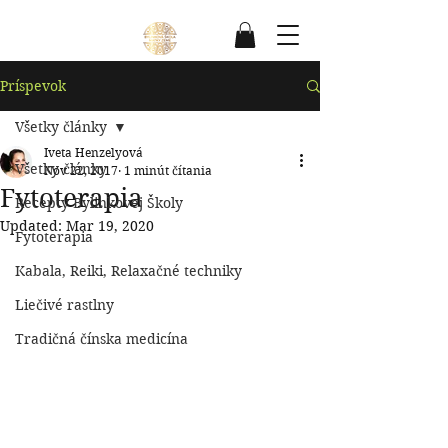
Príspevok
Všetky články
Iveta Henzelyová
Všetky články
Nov 22, 2017
1 minút čítania
Fytoterapia
Recepty Bylinkovej Školy
Updated:
Mar 19, 2020
Fytoterapia
Kabala, Reiki, Relaxačné techniky
Liečivé rastlny
Tradičná čínska medicína