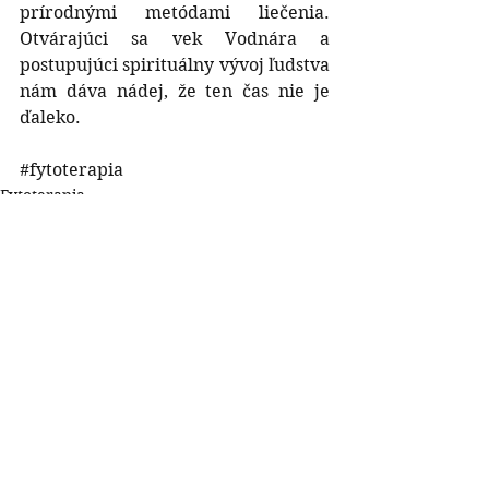
prírodnými metódami liečenia. 
Otvárajúci sa vek Vodnára a 
postupujúci spirituálny vývoj ľudstva 
nám dáva nádej, že ten čas nie je 
ďaleko.
#fytoterapia
Fytoterapia
Pozrieť si všetky
Posledné príspevky