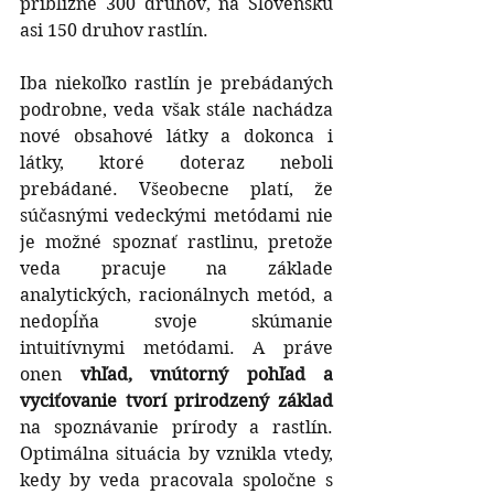
približne 300 druhov, na Slovensku 
asi 150 druhov rastlín. 
Iba niekoľko rastlín je prebádaných 
podrobne, veda však stále nachádza 
nové obsahové látky a dokonca i 
látky, ktoré doteraz neboli 
prebádané. Všeobecne platí, že 
súčasnými vedeckými metódami nie 
je možné spoznať rastlinu, pretože 
veda pracuje na základe 
analytických, racionálnych metód, a 
nedopĺňa svoje skúmanie 
intuitívnymi metódami. A práve 
onen 
vhľad, vnútorný pohľad a 
vyciťovanie tvorí prirodzený základ
na spoznávanie prírody a rastlín. 
Optimálna situácia by vznikla vtedy, 
kedy by veda pracovala spoločne s 