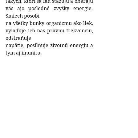
takých, ktorí sa len sťažujú a oberajú 
vás ajo posledné zvyšky energie. 
Smiech pôsobí
na všetky bunky organizmu ako liek, 
vylaďuje ich nas právnu frekvenciu, 
odstraňuje
napätie, posilňuje životnú energiu a 
tým aj imunitu.