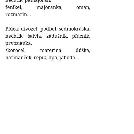
nechtík, pamajorán,
fenikel, majoránka, oman, 
rozmarín...
Pľúca: divozel, podbeľ, sedmokráska, 
nechtík, šalvia, zádušník, pľúcnik, 
prvosienka,
skorocel, materina dúška, 
harmanček, repík, lipa, jahoda...
Čaj na posilnenie imunity: 40 g 
materina dúška, 30 g repík, 20 g 
sedmokráska, 10 g
jahoda list.
Vaša Iveta
imunita
bylinkový čaj
zdravie
Recepty Bylinkovej Školy
Fytoterapia