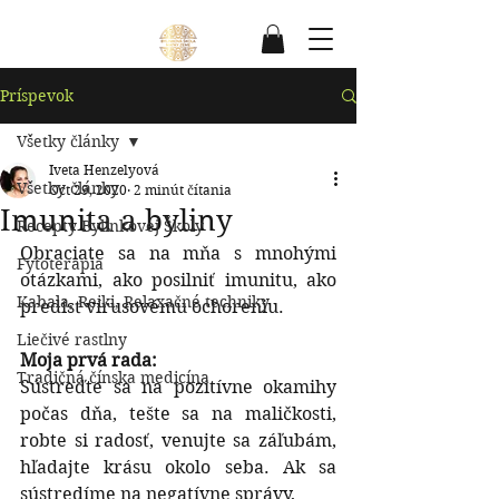
Príspevok
Všetky články
Iveta Henzelyová
Všetky články
Oct 29, 2020
2 minút čítania
Imunita a byliny
Recepty Bylinkovej Školy
Obraciate sa na mňa s mnohými 
Fytoterapia
otázkami, ako posilniť imunitu, ako 
Kabala, Reiki, Relaxačné techniky
predísť vírusovému ochoreniu. 
Liečivé rastlny
Moja prvá rada:
Tradičná čínska medicína
Sústreďte sa na pozitívne okamihy 
počas dňa, tešte sa na maličkosti, 
robte si radosť, venujte sa záľubám, 
hľadajte krásu okolo seba. Ak sa 
sústredíme na negatívne správy,