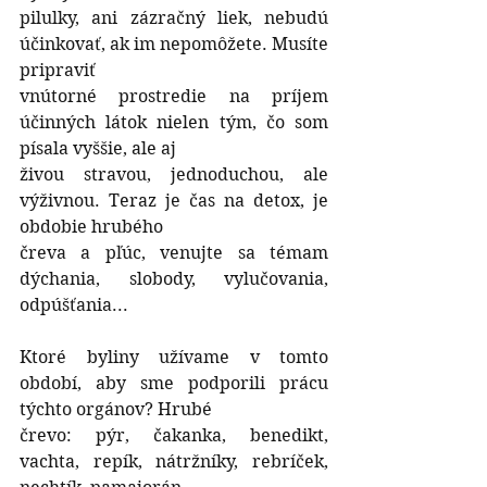
pilulky, ani zázračný liek, nebudú 
účinkovať, ak im nepomôžete. Musíte 
pripraviť
vnútorné prostredie na príjem 
účinných látok nielen tým, čo som 
písala vyššie, ale aj
živou stravou, jednoduchou, ale 
výživnou. Teraz je čas na detox, je 
obdobie hrubého
čreva a pľúc, venujte sa témam 
dýchania, slobody, vylučovania, 
odpúšťania...
Ktoré byliny užívame v tomto 
období, aby sme podporili prácu 
týchto orgánov? Hrubé
črevo: pýr, čakanka, benedikt, 
vachta, repík, nátržníky, rebríček, 