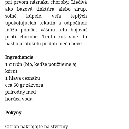
pri prvom náznaku choroby. Liečivá 
ako bazová tinktúra alebo sirup, 
soľné kúpele, veľa teplých 
upokojujúcich tekutín a odpočinok 
môžu pomôcť vášmu telu bojovať 
proti chorobe. Tento rok sme do 
nášho protokolu pridali niečo nové.
Ingrediencie
1 citrón (bio, keďže použijeme aj 
kôru)
1 hlava cesnaku
cca 50 gr zázvora
prírodný med
horúca voda
Pokyny
Citrón nakrájajte na štvrtiny.