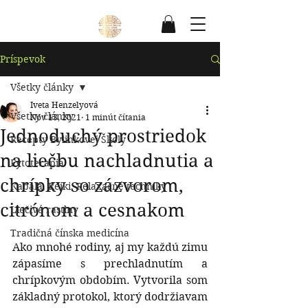
Príspevok
Všetky články
Iveta Henzelyová
Všetky články
Nov 13, 2021
1 minút čítania
Jednoduchý prostriedok
Recepty Bylinkovej Školy
na liečbu nachladnutia a
Fytoterapia
chrípky so zázvorom,
Kabala, Reiki, Relaxačné techniky
citrónom a cesnakom
Liečivé rastlny
Tradičná čínska medicína
Ako mnohé rodiny, aj my každú zimu 
zápasíme s prechladnutím a 
chrípkovým obdobím. Vytvorila som 
základný protokol, ktorý dodržiavam 