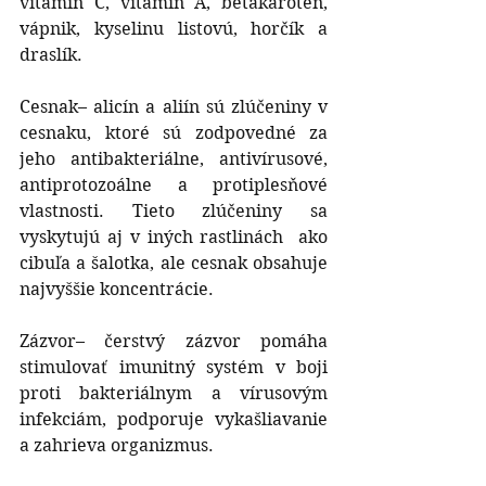
vitamín C, vitamín A, betakarotén, 
vápnik, kyselinu listovú, horčík a 
draslík.
Cesnak– alicín a aliín sú zlúčeniny v 
cesnaku, ktoré sú zodpovedné za 
jeho antibakteriálne, antivírusové, 
antiprotozoálne a protiplesňové 
vlastnosti. Tieto zlúčeniny sa 
vyskytujú aj v iných rastlinách  ako 
cibuľa a šalotka, ale cesnak obsahuje 
najvyššie koncentrácie.
Zázvor– čerstvý zázvor pomáha 
stimulovať imunitný systém v boji 
proti bakteriálnym a vírusovým 
infekciám, podporuje vykašliavanie 
a zahrieva organizmus.