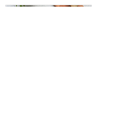
Bylinkový kurz Prírodné 
antibiotiká
Buy Now
Recepty Bylinkovej Školy
Fytoterapia