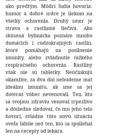
ako predtým. Múdri ľudia hovoria: 
humor a dobré srdce je liekom na 
všetky ochorenia. Druhý smer je 
strava a rastlinné liečivá. Ako 
skúsená bylinárka poznám mnoho 
domácich i cudzokrajných rastlín, 
ktoré pomáhajú na posilnenie 
imunity, alebo zvládnutie ťažkého 
respiračného ochorenia. Rastliny 
však nie sú tabletky. Neúčinkujú 
okamžite, za dva dni nebudeme mať 
ideálnu imunitu, ak sme sa jej 
doteraz vôbec nevenovali. Ten, kto 
sa svojmu zdraviu venoval trpezlivo 
a dôsledne sledoval, čo mu jeho telo 
hovorí, zvládne túto novú situáciu 
oveľa ľahšie než ten, kto sa spoliehal 
len na recepty od lekára.