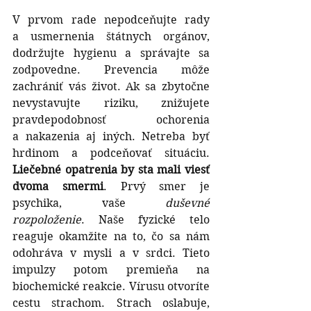
V prvom rade nepodceňujte rady 
a usmernenia štátnych orgánov, 
dodržujte hygienu a správajte sa 
zodpovedne. Prevencia môže 
zachrániť vás život. Ak sa zbytočne 
nevystavujte riziku, znižujete 
pravdepodobnosť ochorenia 
a nakazenia aj iných. Netreba byť 
hrdinom a podceňovať situáciu. 
Liečebné opatrenia by sta mali viesť 
dvoma smermi
. Prvý smer je 
psychika, vaše 
duševné 
rozpoloženie
. Naše fyzické telo 
reaguje okamžite na to, čo sa nám 
odohráva v mysli a v srdci. Tieto 
impulzy potom premieňa na 
biochemické reakcie. Vírusu otvoríte 
cestu strachom. Strach oslabuje, 