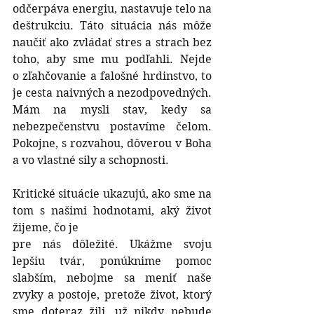
odčerpáva energiu, nastavuje telo na 
deštrukciu. Táto situácia nás môže 
naučiť ako zvládať stres a strach bez 
toho, aby sme mu podľahli. Nejde 
o zľahčovanie a falošné hrdinstvo, to 
je cesta naivných a nezodpovedných. 
Mám na mysli stav, kedy sa 
nebezpečenstvu postavíme čelom. 
Pokojne, s rozvahou, dôverou v Boha 
a vo vlastné sily a schopnosti. 
Kritické situácie ukazujú, ako sme na 
tom s našimi hodnotami, aký život 
žijeme, čo je
pre nás dôležité. Ukážme svoju 
lepšiu tvár, ponúknime pomoc 
slabším, nebojme sa meniť naše 
zvyky a postoje, pretože život, ktorý 
sme doteraz žili, už nikdy nebude 