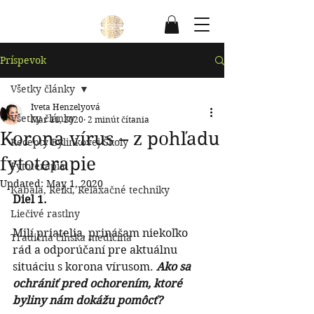
Príspevok
Všetky články
Iveta Henzelyová
Všetky články
Mar 11, 2020
2 minút čítania
Korona vírus – z pohľadu
Recepty Bylinkovej Školy
fytoterapie
Fytoterapia
Updated:
May 1, 2020
Kabala, Reiki, Relaxačné techniky
Diel 1.
Liečivé rastlny
Milí priatelia, prinášam niekoľko 
Tradičná čínska medicína
rád a odporúčaní pre aktuálnu 
situáciu s korona vírusom. 
Ako sa 
ochrániť pred ochorením, ktoré 
byliny nám dokážu pomôcť?