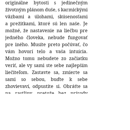
originálne bytosti s jedinečným 
životným plánom duše, s karmickými 
väzbami a úlohami, skúsenosťami 
a prežitkami, ktoré sú len naše. Je 
možné, že nastavenie na liečbu pre 
jedného človeka, nebude fungovať 
pre iného. Musíte preto počúvať, čo 
vám hovorí telo a vaša intuícia. 
Možno tomu nebudete zo začiatku 
veriť, ale vy sami ste sebe najlepším 
liečiteľom. Zastavte sa, zmierte sa 
sami so sebou, buďte k sebe 
zhovievaví, odpustite si. Obráťte sa 
na rastliny, pretože bez prírody 
neprežijeme, bez prírody sa 
nevyliečime. Ako zabezpečiť, aby 
naša imunita dokázala odolávať aj 
najťažším vírusovým atakom, ktoré 
rastlinné liečivá užívať počas roka, 