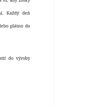
to, aby lístky 
. Každý deň 
ebo plátno do 
iť do výroby 