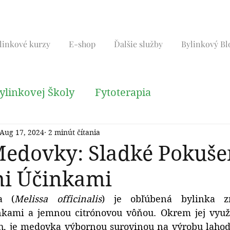
linkové kurzy
E-shop
Ďalšie služby
Bylinkový Bl
ylinkovej Školy
Fytoterapia
Aug 17, 2024
2 minút čítania
é techniky
Liečivé rastlny
Tradičná číns
Medovky: Sladké Pokuše
mi Účinkami
a (
Melissa officinalis
) je obľúbená bylinka z
nkami a jemnou citrónovou vôňou. Okrem jej využit
h, je medovka výbornou surovinou na výrobu lahodn