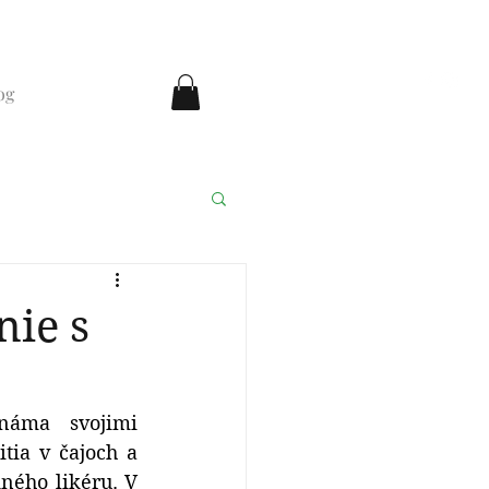
og
ka medicína
nie s
náma svojimi 
ia v čajoch a 
ého likéru. V 