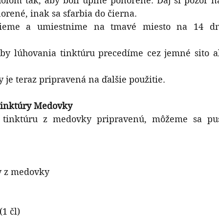
olom tak, aby boli úplne ponorené. Daj si pozor na 
orené, inak sa sfarbia do čierna. 
ieme a umiestnime na tmavé miesto na 14 dní
by lúhovania tinktúru precedíme cez jemné sito al
je teraz pripravená na ďalšie použitie.
 Tinktúry Medovky
tinktúru z medovky pripravenú, môžeme sa pust
y z medovky
(1 čl)