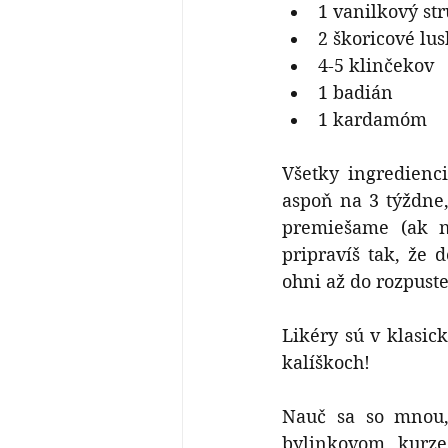
1 vanilkový str
2 škoricové lu
4-5 klinčekov
1 badián
1 kardamóm
Všetky ingredienc
aspoň na 3 týždne,
premiešame (ak ne
pripravíš tak, že 
ohni až do rozpuste
Likéry sú v klasic
kalíškoch! 
Nauč sa so mnou, 
bylinkovom kurze