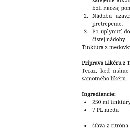
zalejeme alkoh
boli naozaj pon
Nádobu uzavr
pretrepeme.
Po uplynutí do
čistej nádoby.
Tinktúra z medovky 
Príprava Likéru z
Teraz, keď máme 
samotného likéru.
Ingrediencie:
250 ml tinktúr
7 PL medu 
šťava z citróna 