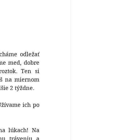
cháme odležať 
me med, dobre 
ztok. Ten si 
íš na miernom 
šie 2 týždne. 
Užívame ich po 
a lúkach! Na 
u tráveniu a 