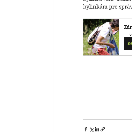
bylinkám pre správ
Zdr
6
Re