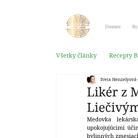
Domov
By
Všetky články
Recepty B
Iveta Henzelyová
Kabala, Reiki, Relaxačn
Likér z 
Liečivý
Medovka lekársk
upokojujúcimi úči
bylinných zmesiac