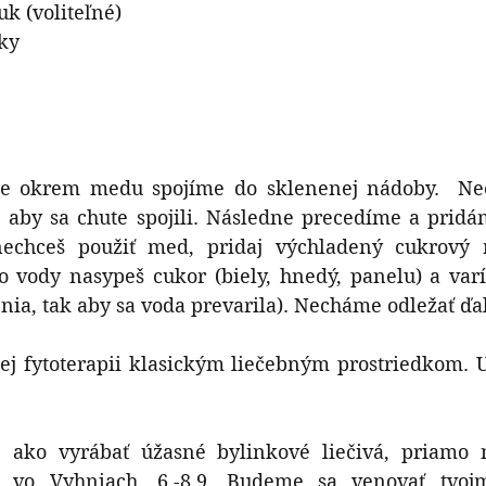
uk (voliteľné)
sky
ie okrem medu spojíme do sklenenej nádoby.  Ne
 aby sa chute spojili. Následne precedíme a pridá
chceš použiť med, pridaj výchladený cukrový ro
do vody nasypeš cukor (biely, hnedý, panelu) a var
nia, tak aby sa voda prevarila). Necháme odležať ďal
kej fytoterapii klasickým liečebným prostriedkom. 
ako vyrábať úžasné bylinkové liečivá, priamo n
 vo Vyhniach, 6.-8.9. Budeme sa venovať tvojm