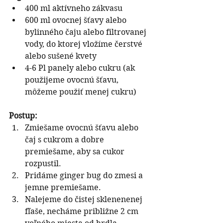
400 ml aktívneho zákvasu
600 ml ovocnej šťavy alebo 
bylinného čaju alebo filtrovanej 
vody, do ktorej vložíme čerstvé 
alebo sušené kvety
4-6 Pl panely alebo cukru (ak 
použijeme ovocnú šťavu, 
môžeme použiť menej cukru)
Postup:
Zmiešame ovocnú šťavu alebo 
čaj s cukrom a dobre 
premiešame, aby sa cukor 
rozpustil.
Pridáme ginger bug do zmesi a 
jemne premiešame.
Nalejeme do čistej sklenenenej 
fľaše, necháme približne 2 cm 