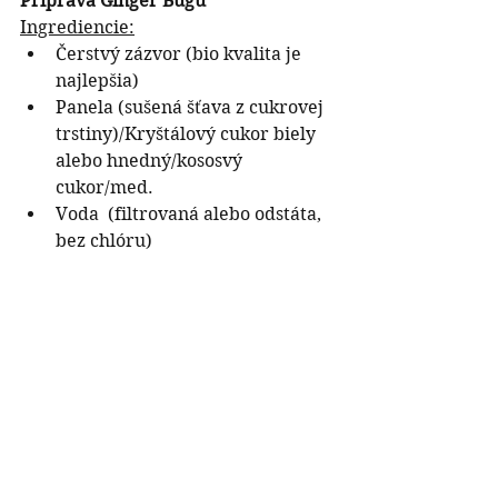
Príprava Ginger Bugu
Ingrediencie:
Čerstvý zázvor (bio kvalita je 
najlepšia)
Panela (sušená šťava z cukrovej 
trstiny)/Kryštálový cukor biely 
alebo hnedný/kososvý 
cukor/med. 
Voda  (filtrovaná alebo odstáta, 
bez chlóru)