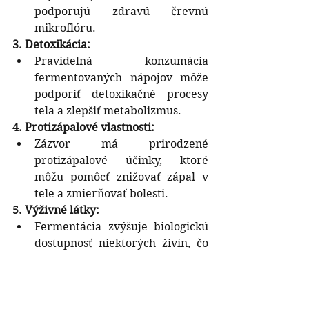
podporujú zdravú črevnú 
mikroflóru.
3. Detoxikácia:
Pravidelná konzumácia 
fermentovaných nápojov môže 
podporiť detoxikačné procesy 
tela a zlepšiť metabolizmus.
4. Protizápalové vlastnosti:
Zázvor má prirodzené 
protizápalové účinky, ktoré 
môžu pomôcť znižovať zápal v 
tele a zmierňovať bolesti.
5. Výživné látky:
Fermentácia zvýšuje biologickú 
dostupnosť niektorých živín, čo 
znamená, že telo ich lepšie 
absorbuje a využije.