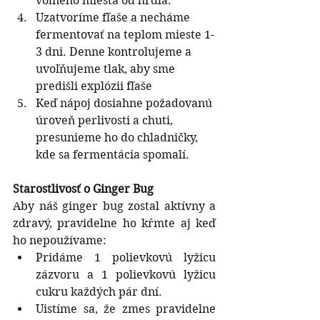
voľného miesta od hrdla.
Uzatvoríme fľaše a necháme 
fermentovať na teplom mieste 1-
3 dni. Denne kontrolujeme a 
uvoľňujeme tlak, aby sme 
predišli explózii fľaše
Keď nápoj dosiahne požadovanú 
úroveň perlivosti a chuti, 
presunieme ho do chladničky, 
kde sa fermentácia spomalí.
Starostlivosť o Ginger Bug
Aby náš ginger bug zostal aktívny a 
zdravý, pravidelne ho kŕmte aj keď 
ho nepoužívame:
Pridáme 1 polievkovú lyžicu 
zázvoru a 1 polievkovú lyžicu 
cukru každých pár dní.
Uistíme sa, že zmes pravidelne 