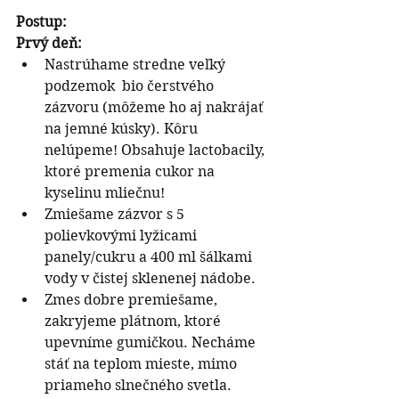
Postup:
Prvý deň:
Nastrúhame stredne veľký 
podzemok  bio čerstvého 
zázvoru (môžeme ho aj nakrájať 
na jemné kúsky). Kôru 
nelúpeme! Obsahuje lactobacily, 
ktoré premenia cukor na 
kyselinu mliečnu!
Zmiešame zázvor s 5 
polievkovými lyžicami 
panely/cukru a 400 ml šálkami 
vody v čistej sklenenej nádobe.
Zmes dobre premiešame, 
zakryjeme plátnom, ktoré 
upevníme gumičkou. Necháme 
stáť na teplom mieste, mimo 
priameho slnečného svetla.