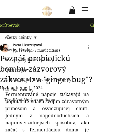
Príspevok
Všetky články
Iveta Henzelyová
Všetky články
Jul 19, 2024
3 minút čítania
Poznáš probiotickú
Recepty Bylinkovej Školy
bombu-zázvorový
Fytoterapia
zákvas, tzv. "ginger bug"?
Kabala, Reiki, Relaxačné techniky
Updated:
Aug 1, 2024
Liečivé rastlny
Fermentované nápoje získavajú na 
Tradičná čínska medicína
popularite vďaka svojim zdravotným 
prínosom a osviežujúcej chuti. 
Jedným z najjednoduchších a 
najuniverzálnejších spôsobov, ako 
začať s fermentáciou doma, je 