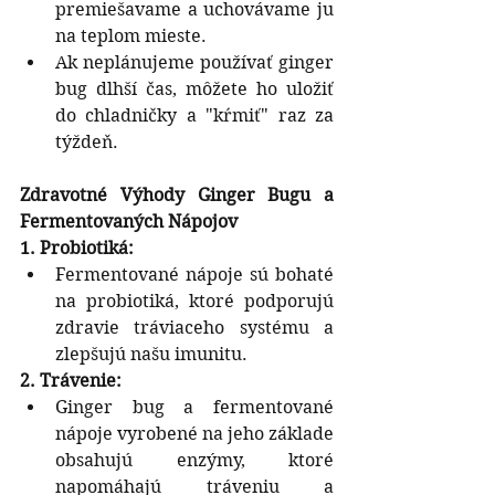
premiešavame a uchovávame ju 
na teplom mieste.
Ak neplánujeme používať ginger 
bug dlhší čas, môžete ho uložiť 
do chladničky a "kŕmiť" raz za 
týždeň.
Zdravotné Výhody Ginger Bugu a 
Fermentovaných Nápojov
1. Probiotiká:
Fermentované nápoje sú bohaté 
na probiotiká, ktoré podporujú 
zdravie tráviaceho systému a 
zlepšujú našu imunitu.
2. Trávenie:
Ginger bug a fermentované 
nápoje vyrobené na jeho základe 
obsahujú enzýmy, ktoré 
napomáhajú tráveniu a 