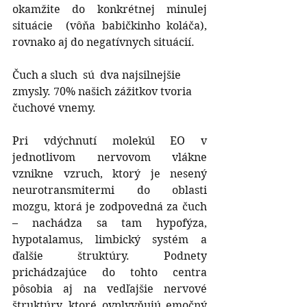
okamžite do konkrétnej minulej 
situácie  (vôňa babičkinho koláča), 
rovnako aj do negatívnych situácií.
Čuch a sluch  sú  dva najsilnejšie 
zmysly. 70% našich zážitkov tvoria 
čuchové vnemy.
Pri vdýchnutí molekúl EO v 
jednotlivom nervovom vlákne 
vznikne vzruch, ktorý je nesený 
neurotransmitermi do oblasti 
mozgu, ktorá je zodpovedná za čuch 
– nachádza sa tam hypofýza, 
hypotalamus, limbický systém a 
ďalšie štruktúry. Podnety 
prichádzajúce do tohto centra 
pôsobia aj na vedľajšie nervové 
štruktúry, ktoré ovplyvňujú emočný 