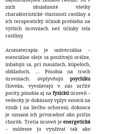
nich obsiahnuté všetky 
charakteristické vlastnosti rastliny a 
ich terapeutický účinok prebieha na 
vyšších úrovniach než účinky tela 
rastliny.
Aromaterapia je univerzálna – 
esenciálne oleje sa používajú orálne, 
inhalujú sa, pri masážach, kúpeľoch, 
obkladoch, ... Pôsobia na troch 
úrovniach: ovplyvňujú 
psychiku
človeka, vyvolávajú v nás určité 
pocity, pôsobia aj na 
fyzickú
 úroveň – 
vedecky je dokázaný vplyv emócií na 
vznik i na liečbu ochorení, dokonca 
je uznaná ich prvoradosť ako príčin 
chorôb. Tretia úroveň je 
energetická 
– môžeme ju využívať tak ako 