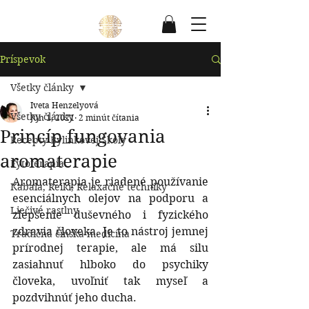
Príspevok
Všetky články
Iveta Henzelyová
Všetky články
Jun 1, 2021
2 minút čítania
Princíp fungovania
Recepty Bylinkovej Školy
aromaterapie
Fytoterapia
Aromaterapia je riadené používanie 
Kabala, Reiki, Relaxačné techniky
esenciálnych olejov na podporu a 
Liečivé rastlny
zlepšenie duševného i fyzického 
zdravia človeka. Je to nástroj jemnej 
Tradičná čínska medicína
prírodnej terapie, ale má silu 
zasiahnuť hlboko do psychiky 
človeka, uvoľniť tak myseľ a 
pozdvihnúť jeho ducha.