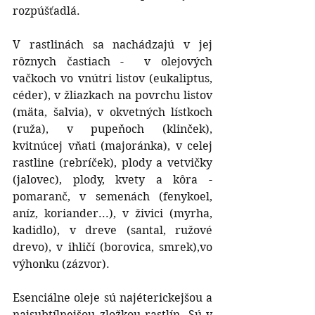
rozpúšťadlá.
V rastlinách sa nachádzajú v jej 
rôznych častiach -  v olejových 
vačkoch vo vnútri listov (eukaliptus, 
céder), v žliazkach na povrchu listov 
(mäta, šalvia), v okvetných lístkoch 
(ruža), v pupeňoch (klinček), 
kvitnúcej vňati (majoránka), v celej 
rastline (rebríček), plody a vetvičky 
(jalovec), plody, kvety a kôra -
pomaranč, v semenách (fenykoel, 
aníz, koriander...), v živici (myrha, 
kadidlo), v dreve (santal, ružové 
drevo), v ihličí (borovica, smrek),vo 
výhonku (zázvor).
Esenciálne oleje sú najéterickejšou a 
najsubtílnejšou zložkou rastlín. Sú v 