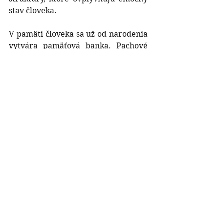
stav človeka.
V pamäti človeka sa už od narodenia 
vytvára pamäťová banka. Pachové 
spomienky ostávajú v podobe 
obrázkov, vnemov, predstáv, emócií, 
nie v podobe slov alebo definícií.
Čuchový analyzátor je najstaršou 
štruktúrou mozgu. Vnímanie vôní 
zodpovedá za aktivitu životne 
dôležitých ľudských pudov – hlad, 
pohlavný pud, pud sebazáchovy. 
Čuch je zodpovedný aj za našu 
výkonnosť, aktivitu, motiváciu, čuch 
ovplyvňuje aj hormonálnu činnosť.
Fytoterapia