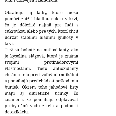
ľudí s citlivejším žalúdkom. 
Obsahujú aj látky, ktoré môžu 
pomôcť znížiť hladinu cukru v krvi, 
čo je dôležité najmä pre ľudí s 
cukrovkou alebo pre tých, ktorí chcú 
udržať stabilnú hladinu glukózy v 
krvi.
Tiež sú bohaté na antioxidanty, ako 
je kyselina elágová, ktorá je známa 
svojimi protinádorovými 
vlastnosťami. Tieto antioxidanty 
chránia telo pred voľnými radikálmi 
a pomáhajú predchádzať poškodeniu 
buniek. Okrem toho jahodové listy 
majú aj diuretické účinky, čo 
znamená, že pomáhajú odplavovať 
prebytočnú vodu z tela a podporiť 
detoxikáciu.