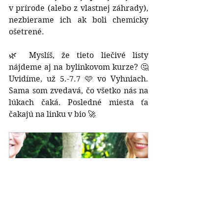
v prírode (alebo z vlastnej záhrady), 
nezbierame ich ak boli chemicky 
ošetrené.
🌿 Myslíš, že tieto liečivé listy 
nájdeme aj na bylinkovom kurze? 🤔 
Uvidíme, už 5.-7.7 🩷 vo Vyhniach. 
Sama som zvedavá, čo všetko nás na 
lúkach čaká. Posledné miesta ťa 
čakajú na linku v bio 🚀
Zdravie žien s bylinkami 
(prezenčný kurz)