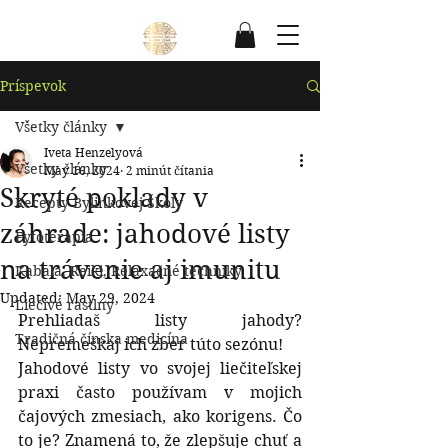
Príspevok
Všetky články
Iveta Henzelyová
Všetky články
May 16, 2024
2 minút čítania
Skryté poklady v
Recepty Bylinkovej Školy
záhrade: jahodové listy
Fytoterapia
na trávenie aj imunitu
Kabala, Reiki, Relaxačné techniky
Updated:
May 29, 2024
Liečivé rastlny
Prehliadaš listy jahody? 
Tradičná čínska medicína
Nepremeškaj ich zber túto sezónu! 
Jahodové listy vo svojej liečiteľskej 
praxi často používam v mojich 
čajových zmesiach, ako korigens. Čo 
to je? Znamená to, že zlepšuje chuť a 