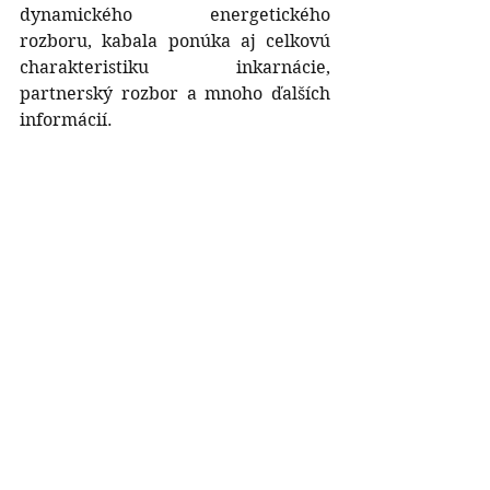
dynamického energetického 
rozboru, kabala ponúka aj celkovú 
charakteristiku inkarnácie, 
partnerský rozbor a mnoho ďalších 
informácií.
Je potrebný osobný výklad životných 
úloh
. Okrem dôkladného pochopenia 
posolstva kabaly, ide o terapeutické 
pôsobenie. Klient si uvedomí, ktorá 
životná úloha je zablokovaná, ktoré 
témy nedokáže spracovávať, ktorým 
sa vyhýba, čo mu spôsobuje fyzické 
ochorenia a duševné trápenia, čo mu 
blokuje finančný úspech, kariérny 
postup, naplnenie pracovného i 
osobného života.
kabala
spiritualita