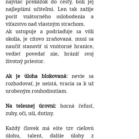
najviac prekážok do cesty, boli jej 
najlepšími učiteľmi. Len tak zažije 
pocit vnätorného oslobodenia a 
víťazstvo nad vlastným strachom.
Ak ustupuje a podriaďuje sa vôli 
okolia, je citovo zraňovaná. musí sa 
naučiť stanoviť si vnútorné hranice, 
vedieť povedať nie, brániť svoj 
životný priestor.
Ak je úloha blokovaná: 
nevie sa 
rozhodovať, je neistá, vracia sa k už 
urobeným rouhodnutiam.
Na telesnej úrovni:
 horná čeľusť, 
zuby, oči, uši, dutiny.
Každý človek má ešte tzv cieľovú 
úlohu, talent, ďalšie úlohy z 