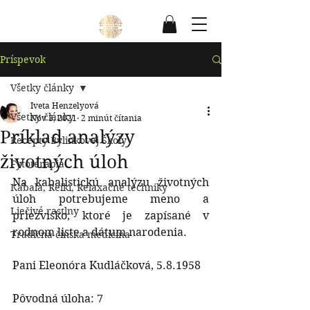
Príspevok
Všetky články
Iveta Henzelyová
Všetky články
Nov 3, 2021
2 minút čítania
Príklad analýzy
Recepty Bylinkovej Školy
životných úloh
Fytoterapia
Na kabalistickú analýzu životných 
Kabala, Reiki, Relaxačné techniky
úloh potrebujeme meno a 
Liečivé rastlny
priezvisko, ktoré je zapísané v 
rodnom liste a dátum narodenia.
Tradičná čínska medicína
Pani Eleonóra Kudláčková, 5.8.1958
Pôvodná úloha: 7