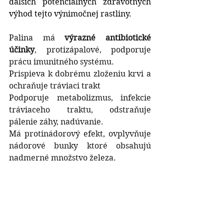
ďalších potenciálnych zdravotných 
výhod tejto výnimočnej rastliny.
Palina má 
výrazné antibiotické 
účinky
, protizápalové, podporuje 
prácu imunitného systému. 
Prispieva k dobrému zloženiu krvi a 
ochraňuje tráviaci trakt
Podporuje metabolizmus, infekcie 
tráviaceho traktu, odstraňuje 
pálenie záhy, nadúvanie. 
Má protinádorový efekt, ovplyvňuje 
nádorové bunky ktoré obsahujú 
nadmerné množstvo železa.