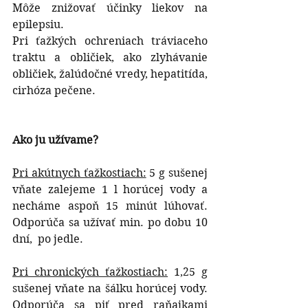
Môže znižovať účinky liekov na 
epilepsiu.
Pri ťažkých ochreniach tráviaceho 
traktu a obličiek, ako zlyhávanie 
obličiek, žalúdočné vredy, hepatitída, 
cirhóza pečene.
Ako ju užívame?
Pri akútnych ťažkostiach:
 5 g sušenej 
vňate zalejeme 1 l horúcej vody a 
necháme aspoň 15 minút lúhovať. 
Odporúča sa užívať min. po dobu 10 
dní,  po jedle.
Pri chronických ťažkostiach:
 1,25 g 
sušenej vňate na šálku horúcej vody. 
Odporúča sa piť pred raňajkami 