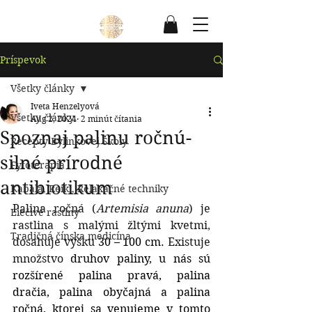
Príspevok
Všetky články
Iveta Henzelyová
Všetky články
Aug 2, 2024
2 minút čítania
Spoznaj palinu ročnú-
Recepty Bylinkovej Školy
silné prírodné
Fytoterapia
antibiotikum
Kabala, Reiki, Relaxačné techniky
Palina ročná (
Artemisia anuna
) je 
Liečivé rastlny
rastlina s malými žltými kvetmi, 
Tradičná čínska medicína
dosahuje výšku 
30 – 100 cm.
 Existuje 
množstvo 
druhov paliny, u nás sú 
rozšírené
 palina pravá, palina 
dračia, palina obyčajná a palina 
ročná, ktorej sa venujeme v tomto 