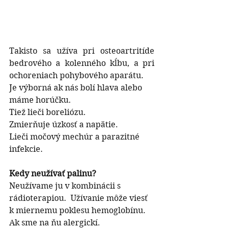
Takisto sa užíva pri osteoartritíde 
bedrového a kolenného kĺbu, a pri 
ochoreniach pohybového aparátu.
Je výborná ak nás bolí hlava alebo 
máme horúčku. 
Tiež lieči boreliózu.
Zmierňuje úzkosť a napätie. 
Lieči močový mechúr a parazitné 
infekcie.
Kedy neužívať palinu?
Neužívame ju v kombinácii s 
rádioterapiou.  Užívanie môže viesť 
k miernemu poklesu hemoglobínu.
Ak sme na ňu alergickí.