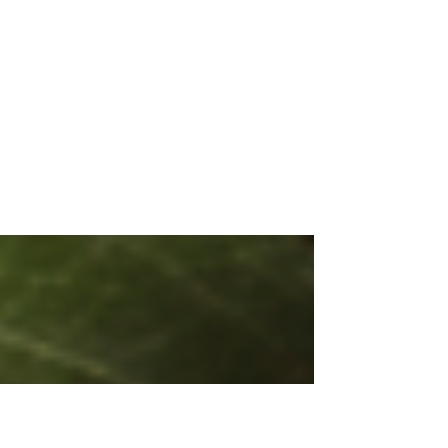
Prevencia zápalov
močových ciest:
Tradičná čínska
medicína a bylinky
Zima je obdobím, kedy naše telo
prirodzene vyžaduje viac odpočinku a
starostlivosti.