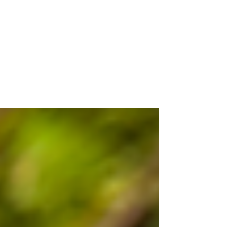
ciest: Podľa tradičnej
čínskej medicíny a
modernej výživy
Správna strava je základným kameňom
zdravia obličiek a močových ciest.