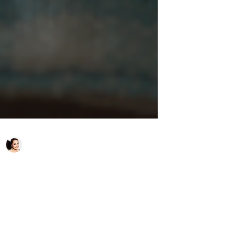
Iveta Henzelyová
Jan 11, 2025
Strava pre výživu
obličiek a močových